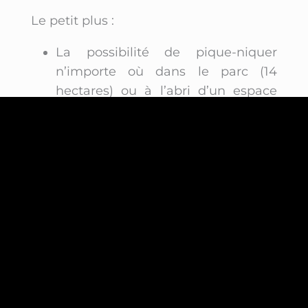
Le petit plus :
La possibilité de pique-niquer
n’importe où dans le parc (14
hectares) ou à l’abri d’un espace
couvert.
Informations
pratiques
Le château est ouvert à la visite du 4