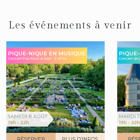
Les événements à venir
PIQUE-NIQUE EN MUSIQUE
PIQUE-
Concert Pop Rock & Soul - 2 of Us
Concert de 
SAMEDI 8 AOÛT
MARDI 1
19h - 22h
19h - 22h
RÉSERVER
PLUS D'INFOS
RÉS