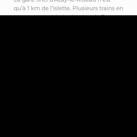
qu’à 1 km de l’Islette. Plusieurs trains en
provenance et à destination de Tours
(30 mn de trajet) la desservent
quotidiennement.
Pour connaître leurs horaires, consulter
le site Internet de la Sncf
www.sncf-
connect.com
À vélo
L’Islette se trouve sur les itinéraires de «
La Loire à Vélo » et de « L’Indre à Vélo ».
Pour plus d’informations, consulter les
sites
www.loireavelo.fr
et
www.indreavelo.fr