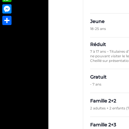
WhatsApp
Messenger
Jeune
18-25 ans
Partager
Réduit
7 à 17 ans – Titulaires
ne pouvant visiter le 1
Cheillé sur présentation
Gratuit
- 7 ans
Famille 2+2
2 adultes + 2 enfants (7
Famille 2+3