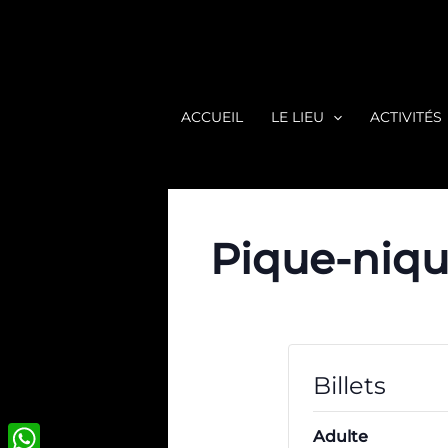
Aller
au
contenu
ACCUEIL
LE LIEU
ACTIVITÉS
Pique-niqu
Billets
Adulte