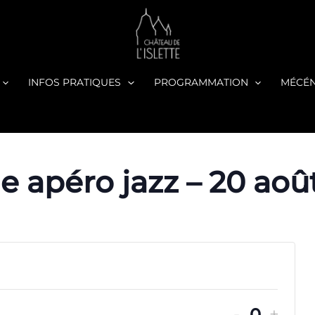
INFOS PRATIQUES
PROGRAMMATION
MÉCÉ
e apéro jazz – 20 aoû
DIMINU
AUG
-
+