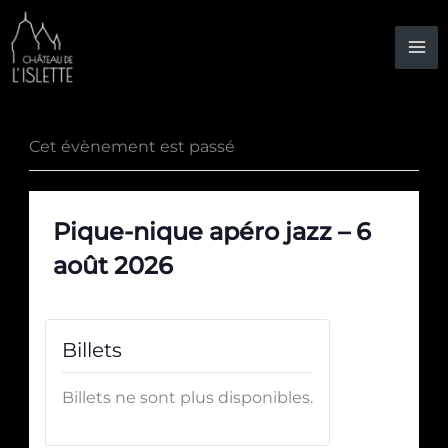
Aller
au
contenu
Cet évènement est passé
Pique-nique apéro jazz – 6
août 2026
Billets
Billets ne sont plus disponibles.