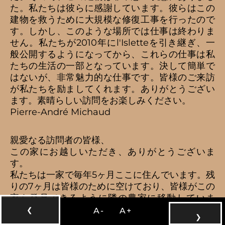
た。私たちは彼らに感謝しています。彼らはこの
建物を救うために大規模な修復工事を行ったので
す。しかし、このような場所では仕事は終わりま
せん。私たちが2010年にl'Isletteを引き継ぎ、一
般公開するようになってから、これらの仕事は私
たちの生活の一部となっています。決して簡単で
はないが、非常魅力的な仕事です。皆様のご来訪
が私たちを励ましてくれます。ありがとうござい
ます。素晴らしい訪問をお楽しみください。
Pierre-André Michaud
親愛なる訪問者の皆様、
この家にお越しいただき、ありがとうございま
す。
私たちは一家で毎年5ヶ月ここに住んでいます。残
りの7ヶ月は皆様のために空けており、皆様がこの
家を発見できるように隣の農家に移動していま
す。その内部のレイアウト、部屋の大きさ、そし
❮
A-
A+
❯
てそれらを照らす自然光が、とても快適な生活空