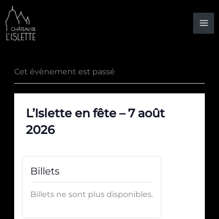
Aller
au
contenu
Cet évènement est passé
L’Islette en fête – 7 août
2026
Billets
Billets ne sont plus disponibles.