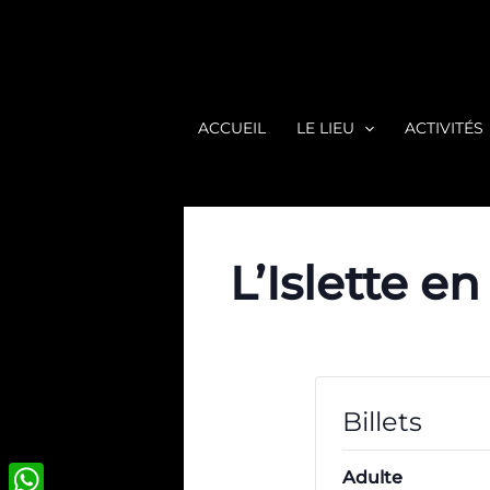
Aller
au
contenu
ACCUEIL
LE LIEU
ACTIVITÉS
L’Islette en
Billets
Adulte