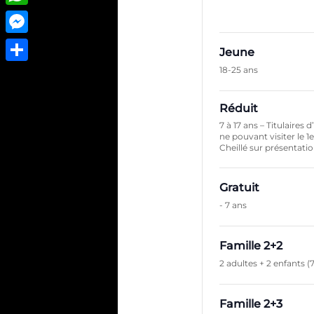
WhatsApp
Messenger
Jeune
18-25 ans
Partager
Réduit
7 à 17 ans – Titulaires
ne pouvant visiter le 1
Cheillé sur présentation
Gratuit
- 7 ans
Famille 2+2
2 adultes + 2 enfants (7
Famille 2+3