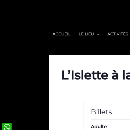
Aller
au
contenu
ACCUEIL
LE LIEU
ACTIVITÉS
L’Islette à 
Billets
Adulte