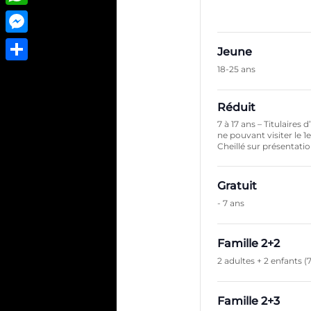
WhatsApp
Messenger
Jeune
18-25 ans
Partager
Réduit
7 à 17 ans – Titulaires
ne pouvant visiter le 1
Cheillé sur présentation
Gratuit
- 7 ans
Famille 2+2
2 adultes + 2 enfants (7
Famille 2+3