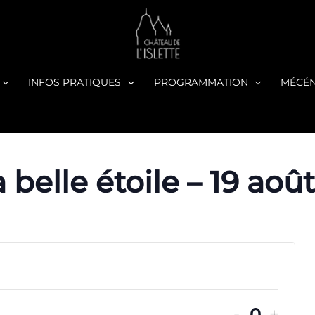
INFOS PRATIQUES
PROGRAMMATION
MÉCÉ
la belle étoile – 19 aoû
DIMINU
AUG
-
+