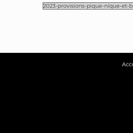
2023-provisions-pique-nique-et-
Acc