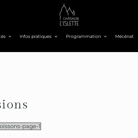
tés
Infos pratiques
Programmation
Mécénat
sions
oissons-page-1