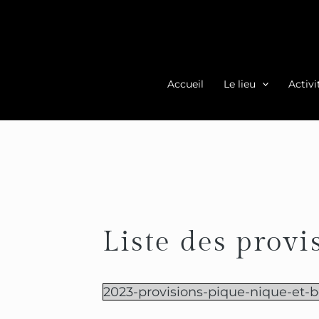
Aller
au
contenu
Accueil
Le lieu
Activi
Liste des provi
2023-provisions-pique-nique-et-b