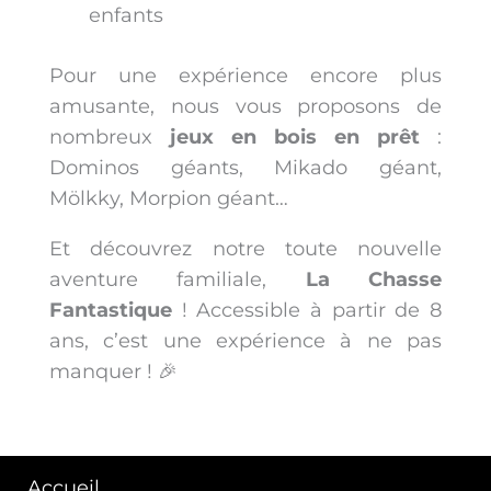
enfants
Pour une expérience encore plus
amusante, nous vous proposons de
nombreux
jeux en bois en prêt
:
Dominos géants, Mikado géant,
Mölkky, Morpion géant…
Et découvrez notre toute nouvelle
aventure familiale,
La Chasse
Fantastique
! Accessible à partir de 8
ans, c’est une expérience à ne pas
manquer ! 🎉
Accueil