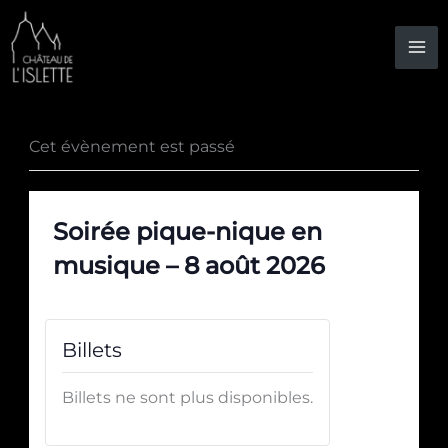
Aller
au
contenu
Cet évènement est passé
Soirée pique-nique en
musique – 8 août 2026
Billets
Billets ne sont plus disponibles.