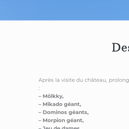
Des
Après la visite du château, prolong
:
– Mölkky,
– Mikado géant,
– Dominos géants,
– Morpion géant,
– Jeu de dames,